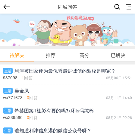
同城问答
待解决
推荐
高分
已解决
利津被国家评为最优秀最讲诚信的驾校是哪家？
生活
937098
1
回答
05月06日 15:51
吴金凤
生活
wx771673
0
回答
03月11日 14:40
希芸图案T桖衫有要的吗3xl和s码纯棉
生活
wx239560
0
回答
08月21日 22:26
谁知道利津信息港的微信公众号呀？
生活