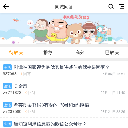
同城问答
待解决
推荐
高分
已解决
利津被国家评为最优秀最讲诚信的驾校是哪家？
生活
937098
1
回答
05月06日 15:51
吴金凤
生活
wx771673
0
回答
03月11日 14:40
希芸图案T桖衫有要的吗3xl和s码纯棉
生活
wx239560
0
回答
08月21日 22:26
谁知道利津信息港的微信公众号呀？
生活