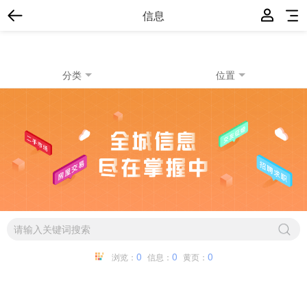
信息
分类
位置
0
0
0
浏览：
信息：
黄页：