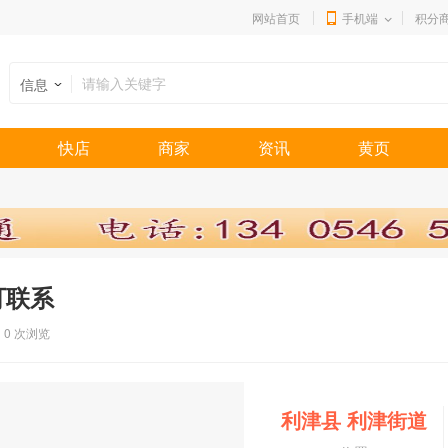
网站首页
手机端
积分
信息
快店
商家
资讯
黄页
可联系
0
次浏览
利津县 利津街道