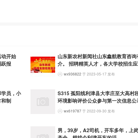
活动开始
山东新农村新闻社山东鑫航教育咨询
踊跃报
介。 招聘精英人才，各大学校招生应
wx936822
于 2023-05-17 发布
师学员，小
S315 孤阳线利津县大李庄至大高村
方和制
环境影响评价公众参与第一次信息公
wx619787
于 2022-09-30 发布
男，39岁，A2司机，开车多年，上
齐全，想找个利津开车的活。