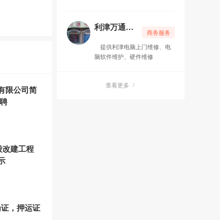
老纪厨卫安装
12-26
利津万通电脑维修
商务服务
专业催乳师
12-25
提供利津电脑上门维修、电
脑软件维护、硬件维修
正宗大盘鸡
12-23
专业通下水道改下水道修水管
12-23
查看更多
有限公司简
聘
新起家政服务
12-02
暖家家地暖清洗
11-06
段改建工程
示
岗证，押运证