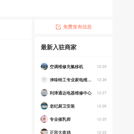
免费发布信息
利津万通电脑维修
07-05
最新入驻商家
利津县创智绿谷厂房办公楼出租、价格优惠，各项补贴政策
12-04
空调维修充氟移机
12-29
净味特工专业家电维修地暖等清洗
12-28
利津通达电器维修中心
12-27
老纪厨卫安装
12-26
专业催乳师
12-25
正宗大盘鸡
12-23