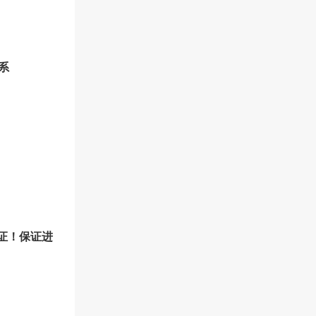
系
证！保证进