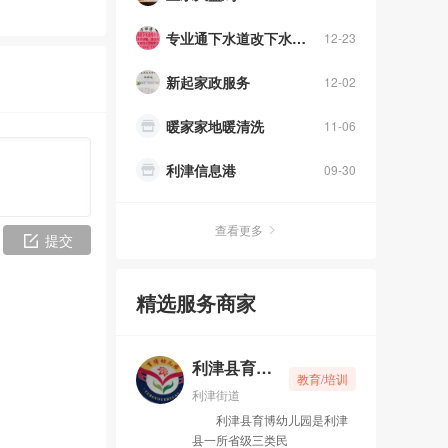
专业通下水道改下水道修水管
12-23
新起家政服务
12-02
暖家家地暖清洗
11-06
利津信息港
09-30
利津县育博幼儿园
04-20
查看更多
提交
利津万通电脑维修
07-05
精选服务商家
利津县创智绿谷厂房办公楼出租、价格优惠，各项补贴政策
12-04
空调维修充氟移机
12-29
利津县育博幼儿园
教育/培训
净味特工专业家电维修地暖等清洗
12-28
利津街道
利津县育博幼儿园是利津
利津通达电器维修中心
12-27
县一所省级三类民