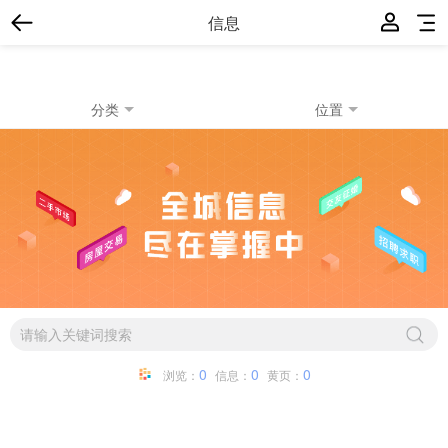
信息
分类
位置
0
0
0
浏览：
信息：
黄页：