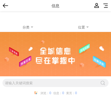
信息
分类
位置
0
0
0
浏览：
信息：
黄页：